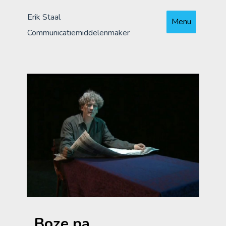
Skip
Erik Staal
to
Menu
content
Communicatiemiddelenmaker
Boze pa