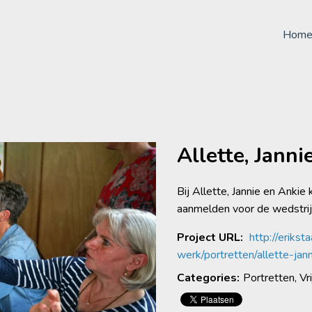
Hom
Allette, Janni
Bij Allette, Jannie en Ankie
aanmelden voor de wedstri
Project URL:
http://erikstaa
werk/portretten/allette-jan
Categories:
Portretten, Vr