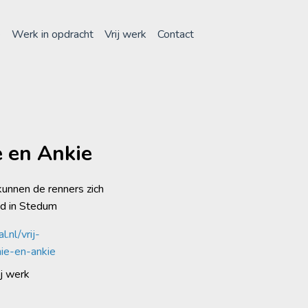
e
Werk in opdracht
Vrij werk
Contact
e en Ankie
 kunnen de renners zich
jd in Stedum
l.nl/vrij-
nie-en-ankie
ij werk