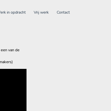
rk in opdracht
Vrij werk
Contact
e
j een van de
 makers)