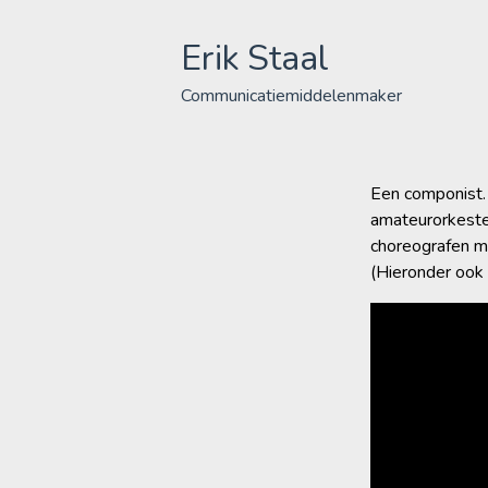
Skip
to
Erik Staal
content
Communicatiemiddelenmaker
Een componist.
amateurorkesten
choreografen me
(Hieronder ook 