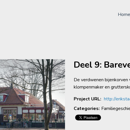
Hom
Deel 9: Barev
De verdwenen bijenkorven 
klompenmaker en gruttersk
Project URL:
http://erikst
Categories:
Familiegeschi