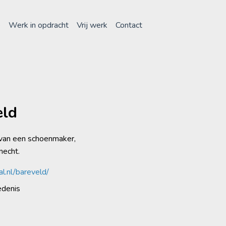
e
Werk in opdracht
Vrij werk
Contact
eld
van een schoenmaker,
necht.
aal.nl/bareveld/
edenis